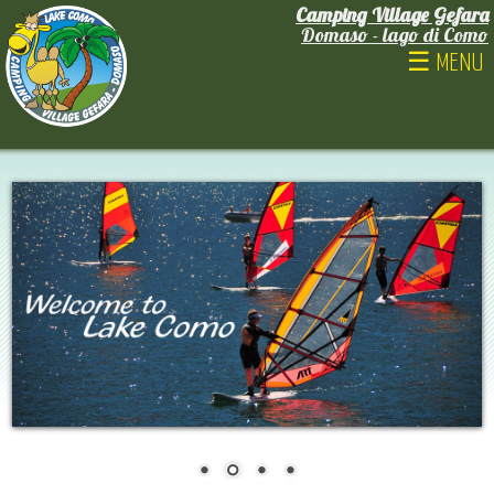
Camping Village Gefara
Domaso - lago di Como
☰ MENU
ITALIANO
ENGLISH
DEUTSCH
FRANÇAIS
NEDERLANDS