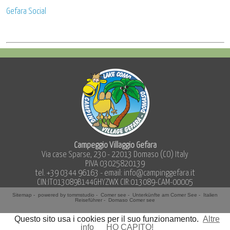
Gefara Social
Campeggio Villaggio Gefara
Via case Sparse, 230 - 22013 Domaso (CO) Italy
P.IVA 03025820139
tel.
+39 0344 96163
- email:
info@campinggefara.it
CIN:IT013089B144GHYZWX CIR:013089-CAM-00005
Sitemap
-
powered by tommstudio
-
Comer see
-
Unterkünfte am Comer See
-
Italien
Reiseführer
-
Domaso Comer see
Questo sito usa i cookies per il suo funzionamento.
Altre
info
HO CAPITO!