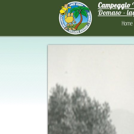
Campeggio V
Domaso - la
Home