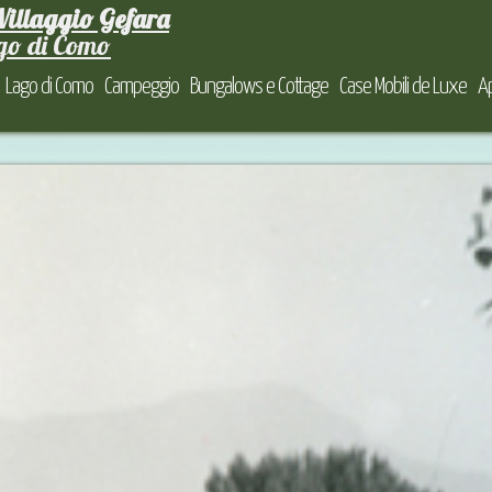
illaggio Gefara
go di Como
Lago di Como
Campeggio
Bungalows e Cottage
Case Mobili de Luxe
A