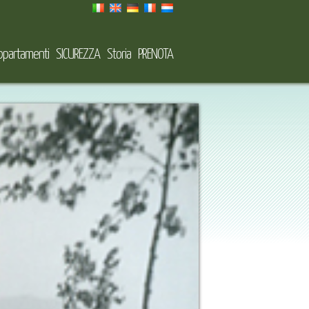
ppartamenti
SICUREZZA
Storia
PRENOTA